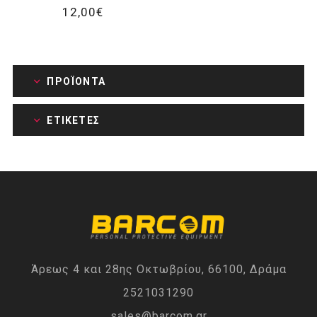
12,00€
ΠΡΟΪΌΝΤΑ
ΕΤΙΚΈΤΕΣ
Άρεως 4 και 28ης Οκτωβρίου, 66100, Δράμα
2521031290
sales@barcom.gr