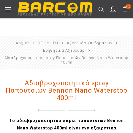
(0)
Αρχική
ΥΠΟΔΗΣΗ
Αξεσουάρ Υποδημάτων
Βοηθητικά Αξεσουάρ
Αδιαβροχοποιητικό spray Παπουτσιών Bennon Nano Waterstop
400ml
Αδιαβροχοποιητικό spray
Παπουτσιών Bennon Nano Waterstop
400ml
Next
product
Previous product
Κρέμα περιποίησης υποδημάτω...
Το αδιαβροχοποιητικό σπρέι παπουτσιών Bennon
Nano Waterstop 400ml είναι ένα εξαιρετικά