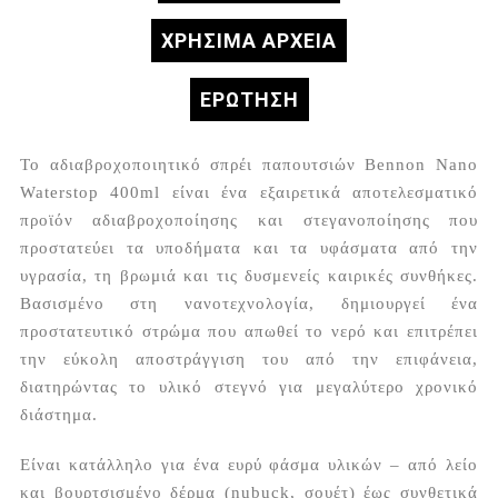
ΧΡΗΣΙΜΑ ΑΡΧΕΙΑ
ΕΡΏΤΗΣΗ
Το αδιαβροχοποιητικό σπρέι παπουτσιών Bennon Nano
Waterstop 400ml είναι ένα εξαιρετικά αποτελεσματικό
προϊόν αδιαβροχοποίησης και στεγανοποίησης που
προστατεύει τα υποδήματα και τα υφάσματα από την
υγρασία, τη βρωμιά και τις δυσμενείς καιρικές συνθήκες.
Βασισμένο στη νανοτεχνολογία, δημιουργεί ένα
προστατευτικό στρώμα που απωθεί το νερό και επιτρέπει
την εύκολη αποστράγγιση του από την επιφάνεια,
διατηρώντας το υλικό στεγνό για μεγαλύτερο χρονικό
διάστημα.
Είναι κατάλληλο για ένα ευρύ φάσμα υλικών – από λείο
και βουρτσισμένο δέρμα (nubuck, σουέτ) έως συνθετικά