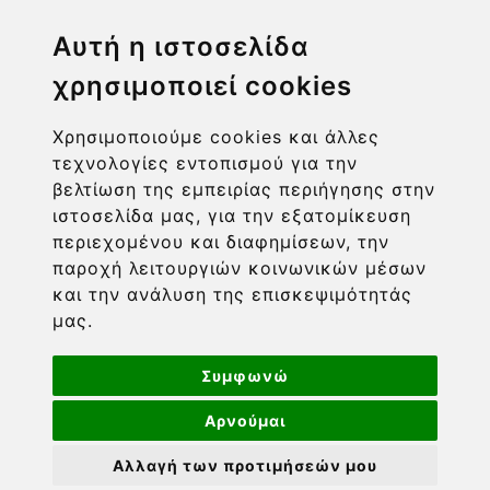
Η ΕΤΑΙΡΙΑ
Αυτή η ιστοσελίδα
χρησιμοποιεί cookies
ΧΡΗΣΙΜΑ LINKS
Χρησιμοποιούμε cookies και άλλες
ΠΛΗΡΟΦΟΡΙΕΣ ΧΡΗΣΤΗ
τεχνολογίες εντοπισμού για την
βελτίωση της εμπειρίας περιήγησης στην
ιστοσελίδα μας, για την εξατομίκευση
περιεχομένου και διαφημίσεων, την
παροχή λειτουργιών κοινωνικών μέσων
και την ανάλυση της επισκεψιμότητάς
μας.
Συμφωνώ
Αρνούμαι
Powered by nopCommerce
-
Developed by
Πνευματική ιδιοκτησία © 2026 Barcom. Διατηρούνται όλα
Αλλαγή των προτιμήσεών μου
τα πνευματικά δικαιώματα. Οι τιμές περιλαμβάνουν ΦΠΑ.