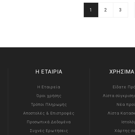
1
2
3
Η ΕΤΑΙΡΙΑ
ΧΡΗΣΙΜΑ
Η Εταιρεία
Είδατε Πρ
Όροι χρήσης
Λίστα σύγκριση
Τρόποι Πληρωμής
Νέα προ
Αποστολές & Επιστροφές
Λίστα Κατασ
Προσωπικά Δεδομένα
Ιστολό
Συχνές Ερωτήσεις
Χάρτης σ