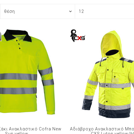
Φόρμες εργασίας
Σακάκια Εργασίας
Ρόμπες Εργασίας
Ισοθερμικά
Αξεσουάρ Ένδυσης
Εξοπλισμός μιας χρήσης
Είδη Εστίασης
άκι Ανακλαστικό Cofra New
Αδιάβροχο Ανακλαστικό Μπο
Sun yellow
CXS Luton yellow/b