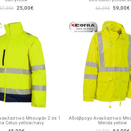
25,00€
59,00€
37,00€
66,00€
νακλαστικό Μπουφάν 2 σε 1
Αδιάβροχο Ανακλαστικό Μπ
na Cetus yellow/navy
Merida yellow