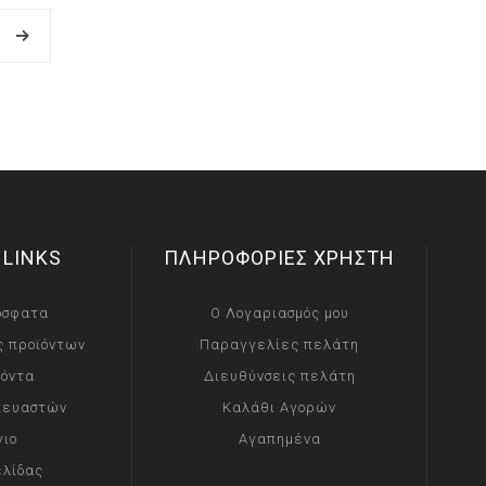
 LINKS
ΠΛΗΡΟΦΟΡΙΕΣ ΧΡΗΣΤΗ
όσφατα
Ο Λογαριασμός μου
ς προϊόντων
Παραγγελίες πελάτη
ϊόντα
Διευθύνσεις πελάτη
κευαστών
Καλάθι Αγορών
γιο
Αγαπημένα
ελίδας