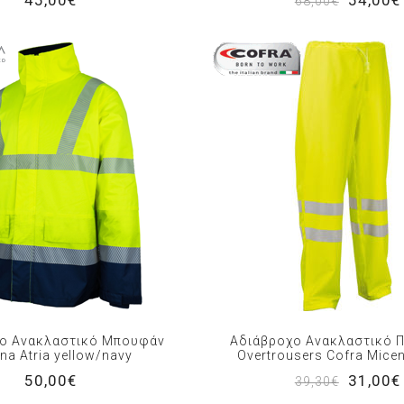
45,00€
54,00€
68,00€
ο Ανακλαστικό Μπουφάν
Αδιάβροχο Ανακλαστικό 
na Atria yellow/navy
Overtrousers Cofra Micen
50,00€
31,00€
39,30€