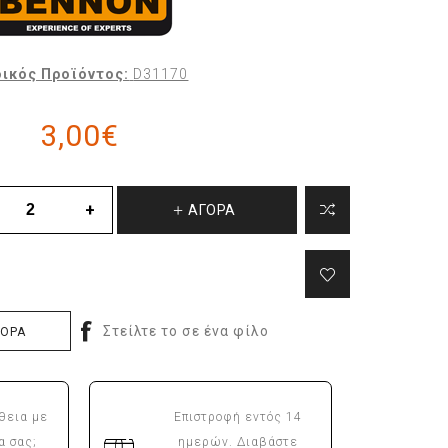
ικός Προϊόντος:
D31170
3,00€
ΑΓΟΡΑ
ΓΟΡΑ
θεια με
Επιστροφή εντός 14
α σας;
ημερών. Διαβάστε