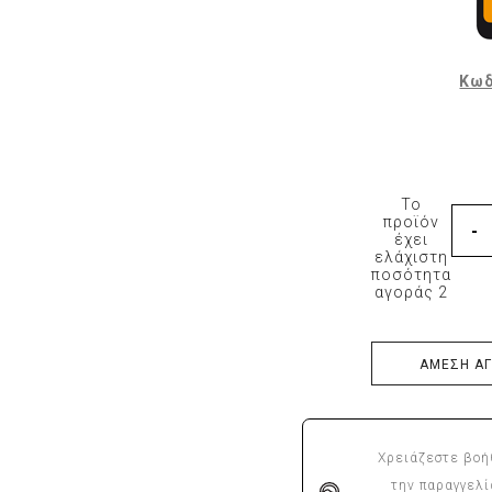
Φόρμες εργασίας
Σακάκια Εργασίας
Κωδ
Ρόμπες Εργασίας
Ισοθερμικά
Αξεσουάρ Ένδυσης
Εξοπλισμός μιας χρήσης
Το
προϊόν
Είδη Εστίασης
έχει
ελάχιστη
ποσότητα
αγοράς 2
ΑΜΕΣΗ Α
Χρειάζεστε βοή
την παραγγελί