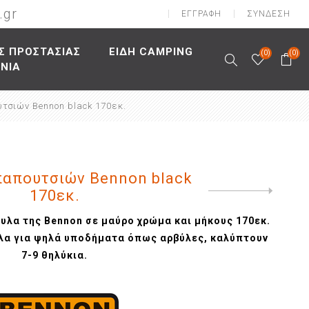
.gr
ΕΓΓΡΑΦΉ
ΣΎΝΔΕΣΗ
Σ ΠΡΟΣΤΑΣΙΑΣ
ΕΙΔΗ CAMPING
(0)
(0)
ΩΝΙΑ
αλείας
ασίας
υτσιών
υτσιών Bennon black 170εκ.
Κράνη
φαλείας
ασίας
σουάρ
Καπέλα
ς
λείας
σίας
αιρινές
νοής
είας
ρινές
παπουτσιών Bennon black
λής
ιών
170εκ.
Next
product
πτώση
λα της Bennon σε μαύρο χρώμα και μήκους 170εκ.
τίδα
λα για ψηλά υποδήματα όπως αρβύλες, καλύπτουν
7-9 θηλύκια.
ες