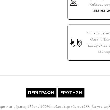
Καλέστε μας
25210312
Δωρεάν μεταφ
όλη την Ελλ
παραγγελίες 
150 ευ
ΠΕΡΙΓΡΑΦΉ
ΕΡΏΤΗΣΗ
μα και μήκους 170εκ. 100% πολυεστερικά, κατάλληλα για ψηλ