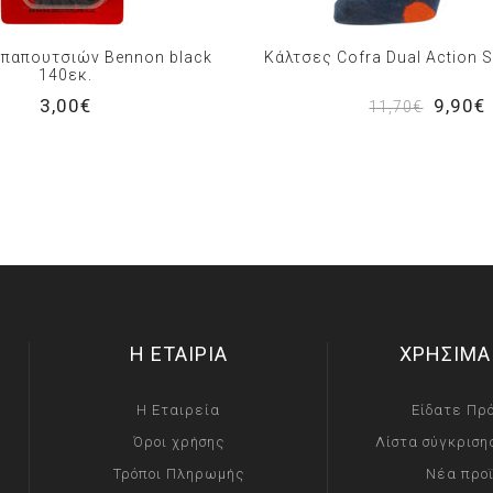
 παπουτσιών Bennon black
Κάλτσες Cofra Dual Action
140εκ.
3,00€
9,90€
11,70€
Η ΕΤΑΙΡΙΑ
ΧΡΗΣΙΜΑ
Η Εταιρεία
Είδατε Πρ
Όροι χρήσης
Λίστα σύγκριση
Τρόποι Πληρωμής
Νέα προ