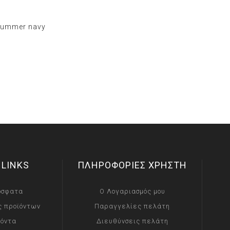
 Summer navy
 LINKS
ΠΛΗΡΟΦΟΡΙΕΣ ΧΡΗΣΤΗ
όσφατα
Ο Λογαριασμός μου
ς προϊόντων
Παραγγελίες πελάτη
ϊόντα
Διευθύνσεις πελάτη