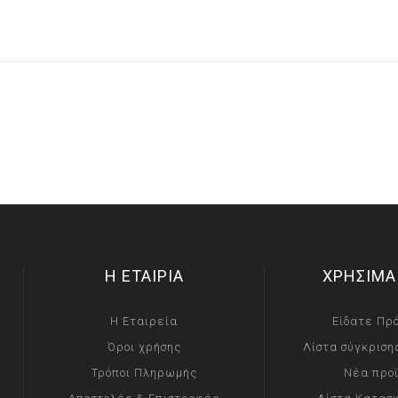
Η ΕΤΑΙΡΙΑ
ΧΡΗΣΙΜΑ
Η Εταιρεία
Είδατε Πρ
Όροι χρήσης
Λίστα σύγκριση
Τρόποι Πληρωμής
Νέα προ