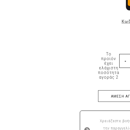
Φόρμες εργασίας
Σακάκια Εργασίας
Κωδ
Ρόμπες Εργασίας
Ισοθερμικά
Αξεσουάρ Ένδυσης
Εξοπλισμός μιας χρήσης
Το
προϊόν
Είδη Εστίασης
έχει
ελάχιστη
ποσότητα
αγοράς 2
ΑΜΕΣΗ Α
Χρειάζεστε βοή
την παραγγελί