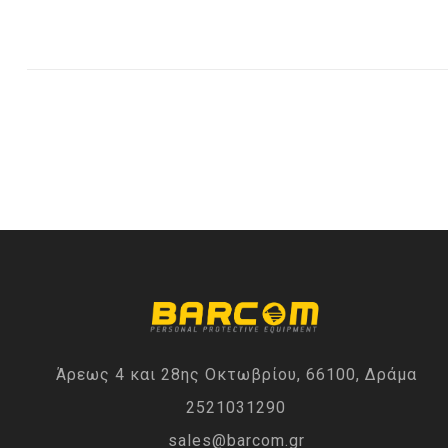
Άρεως 4 και 28ης Οκτωβρίου, 66100, Δράμα
2521031290
sales@barcom.gr