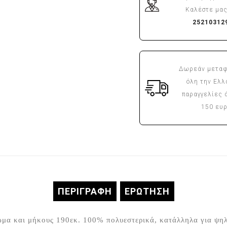
Καλέστε μας
25210312
Δωρεάν μεταφ
όλη την Ελλ
παραγγελίες 
150 ευ
ΠΕΡΙΓΡΑΦΉ
ΕΡΏΤΗΣΗ
μα και μήκους 190εκ. 100% πολυεστερικά, κατάλληλα για ψηλ