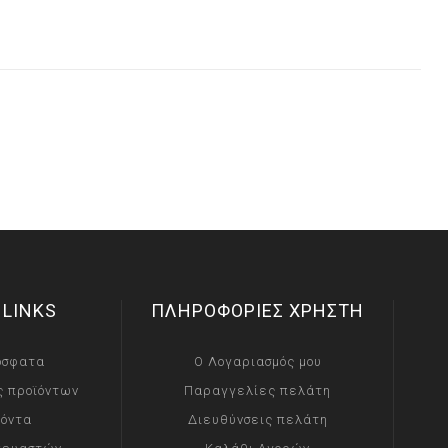
 LINKS
ΠΛΗΡΟΦΟΡΙΕΣ ΧΡΗΣΤΗ
όσφατα
Ο Λογαριασμός μου
ς προϊόντων
Παραγγελίες πελάτη
ϊόντα
Διευθύνσεις πελάτη