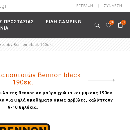
.gr
ΕΓΓΡΑΦΉ
ΣΎΝΔΕΣΗ
Σ ΠΡΟΣΤΑΣΙΑΣ
ΕΙΔΗ CAMPING
(0)
(0)
ΩΝΙΑ
αλείας
ασίας
υτσιών
υτσιών Bennon black 190εκ.
Κράνη
φαλείας
ασίας
σουάρ
Καπέλα
ς
λείας
σίας
αιρινές
νοής
είας
ρινές
παπουτσιών Bennon black
λής
ιών
190εκ.
Next
product
πτώση
λα της Bennon σε μαύρο χρώμα και μήκους 190εκ.
τίδα
λα για ψηλά υποδήματα όπως αρβύλες, καλύπτουν
9-10 θηλύκια.
ες