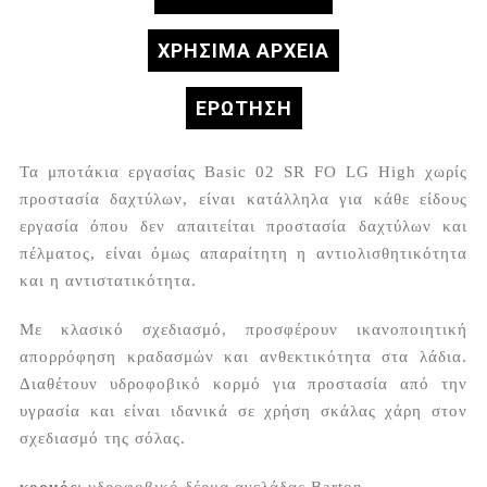
ΧΡΗΣΙΜΑ ΑΡΧΕΙΑ
ΕΡΏΤΗΣΗ
Τα μποτάκια εργασίας Basic 02 SR FO LG High χωρίς
προστασία δαχτύλων, είναι κατάλληλα για κάθε είδους
εργασία όπου δεν απαιτείται προστασία δαχτύλων και
πέλματος, είναι όμως απαραίτητη η αντιολισθητικότητα
και η αντιστατικότητα.
Με κλασικό σχεδιασμό, προσφέρουν ικανοποιητική
απορρόφηση κραδασμών και ανθεκτικότητα στα λάδια.
Διαθέτουν υδροφοβικό κορμό για προστασία από την
υγρασία και είναι ιδανικά σε χρήση σκάλας χάρη στον
σχεδιασμό της σόλας
.
κορμός
: υδροφοβικό δέρμα αγελάδας Barton