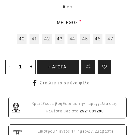
ΜΈΓΕΘΟΣ
40
41
42
43
44
45
46
47
ΑΓΟΡΑ
Χρειάζεστε βοήθεια με την παραγγελία σας;
Καλέστε μας στο
2521031290
Επιστροφή εντός 14 ημερών. Διαβάστε