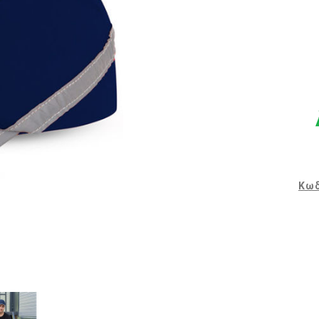
Φόρμες εργασίας
Σακάκια Εργασίας
Ρόμπες Εργασίας
Ισοθερμικά
Αξεσουάρ Ένδυσης
Εξοπλισμός μιας χρήσης
Είδη Εστίασης
Κωδ