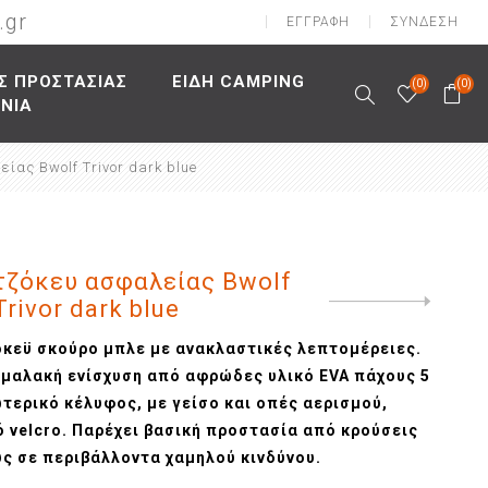
.gr
ΕΓΓΡΑΦΉ
ΣΎΝΔΕΣΗ
Σ ΠΡΟΣΤΑΣΙΑΣ
ΕΙΔΗ CAMPING
(0)
(0)
ΩΝΙΑ
ίας Bwolf Trivor dark blue
αλείας
ασίας
υτσιών
Κράνη
φαλείας
ασίας
σουάρ
Καπέλα
ς
λείας
σίας
αιρινές
νοής
είας
ρινές
 τζόκευ ασφαλείας Bwolf
λής
ιών
Trivor dark blue
Next
product
πτώση
κεϋ σκούρο μπλε με ανακλαστικές λεπτομέρειες.
τίδα
 μαλακή ενίσχυση από αφρώδες υλικό EVA πάχους 5
ερικό κέλυφος, με γείσο και οπές αερισμού,
ες
ό velcro. Παρέχει βασική προστασία από κρούσεις
ς σε περιβάλλοντα χαμηλού κινδύνου.