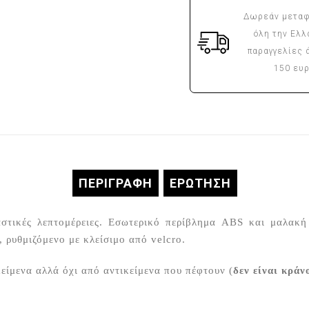
Δωρεάν μεταφ
όλη την Ελλ
παραγγελίες 
150 ευ
ΠΕΡΙΓΡΑΦΉ
ΕΡΏΤΗΣΗ
αστικές λεπτομέρειες. Εσωτερικό περίβλημα ABS και μαλα
 ρυθμιζόμενο με κλείσιμο από velcro.
είμενα αλλά όχι από αντικείμενα που πέφτουν (
δεν είναι κράν