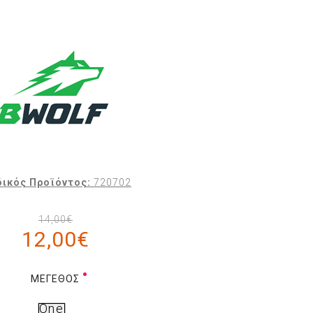
ικός Προϊόντος:
720702
14,00€
12,00€
ΜΈΓΕΘΟΣ
One