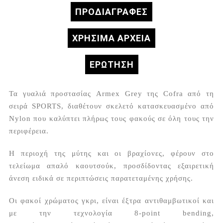
ΠΡΟΔΙΑΓΡΑΦΈΣ
ΧΡΗΣΙΜΑ ΑΡΧΕΙΑ
ΕΡΏΤΗΣΗ
Τα γυαλιά προστασίας Armex Grey της Cofra από τη
σειρά SPORTS, διαθέτουν σκελετό κατασκευασμένο από
Nylon που καλύπτει πλήρως τους φακούς σε όλη τους την
περιφέρεια.
Η περιοχή της μύτης και οι βραχίονες, φέρουν στο
τελείωμα απαλό καουτσούκ, προσδίδοντας εξαιρετική
άνεση ειδικά σε περιπτώσεις παρατεταμένης χρήσης.
Οι φακοί χρώματος γκρι, είναι έξτρα αντιθαμβωτικοί και
με την τεχνολογία 8-point bending,