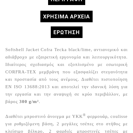
ΧΡΗΣΙΜΑ ΑΡΧΕΙΑ
ΕΡΏΤΗΣΗ
Softshell Jacket Cofra Tecka black/lime, αντιανεμικό και
αδιάβροχο με εξαιρετική εργονομία και λειτουργικότητα.
Ιδιαίτερος σχεδιασμός και εξοπλισμένο με εσωτερική
CORFRA-TEX μεμβράνη που εξασφαλίζει στεγανότητα
και προστασία από τους ανέμους. Διαθέτει πιστοποίηση
EN ISO 13688:2013 και αποτελεί την ιδανική λύση για
την εργασία και την αναψυχή σε κρύο περιβάλλον, με
βάρος
300 g/m²
.
®
Διαθέτει μπροστινό άνοιγμα με YKK
φερμουάρ, coulisse
για ρυθμιζόμενη βάση, 2 μεγάλες τσέπες στο στήθος με
κλείσιμο βέλκρο, 2 φαρδιές μπροστινές τσέπες με