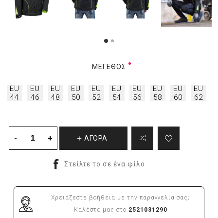
ΜΈΓΕΘΟΣ
EU
EU
EU
EU
EU
EU
EU
EU
EU
EU
44
46
48
50
52
54
56
58
60
62
ΑΓΟΡΑ
Χρειάζεστε βοήθεια με την παραγγελία σας;
Καλέστε μας στο
2521031290