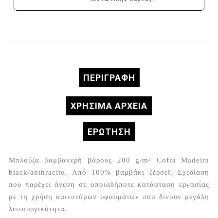
ΠΕΡΙΓΡΑΦΉ
ΧΡΗΣΙΜΑ ΑΡΧΕΙΑ
ΕΡΏΤΗΣΗ
Μπλούζα βαμβακερή βάρους 200 g/m² Cofra Madeira
black/anthracite. Από 100% βαμβάκι ζέρσεϊ. Σχεδίαση
που παρέχει άνεση σε οποιαδήποτε κατάσταση εργασίας
με τη χρήση καινοτόμων υφασμάτων που δίνουν μεγάλη
λειτουργικότητα.