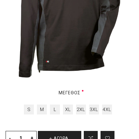
ΜΈΓΕΘΟΣ
S
M
L
XL
2XL
3XL
4XL
ΑΓΟΡΑ