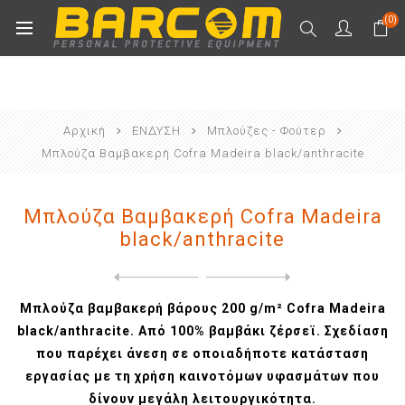
(0)
Αρχική
ΕΝΔΥΣΗ
Μπλούζες - Φούτερ
Μπλούζα Βαμβακερή Cofra Madeira black/anthracite
Μπλούζα Βαμβακερή Cofra Madeira
black/anthracite
Next
product
Previous product
Κυνηγετικό Φούτερ fleece Co...
Μπλούζα βαμβακερή βάρους 200 g/m² Cofra Madeira
black/anthracite. Από 100% βαμβάκι ζέρσεϊ. Σχεδίαση
που παρέχει άνεση σε οποιαδήποτε κατάσταση
εργασίας με τη χρήση καινοτόμων υφασμάτων που
δίνουν μεγάλη λειτουργικότητα.