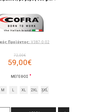
κός Προϊόντος:
V387-0-02
72,00€
59,00€
ΜΈΓΕΘΟΣ
M
L
XL
2XL
3XL