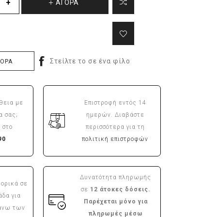
ΑΓΟΡΑ
ΓΟΡΑ
θεια με
Επιστροφή εντός 14
α σας;
ημερών. Διαβάστε
 στο
περισσότερα για τη
90
πολιτική επιστροφών
Δυνατότητα πληρωμής
ορικά σε
σε
12 άτοκες δόσεις.
άδα για
Παρέχεται μόνο για
άνω των
πληρωμές μέσω