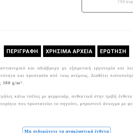
150 ευ
ΠΕΡΙΓΡΑΦΉ
ΧΡΗΣΙΜΑ ΑΡΧΕΙΑ
ΕΡΏΤΗΣΗ
 αντιανεμικό και αδιάβροχο με εξαιρετική εργονομία και λε
ότητα και προστασία από τους ανέμους. Διαθέτει πιστοποίησ
ος
380 g/m²
.
μεγάλες κάτω τσέπες με φερμουάρ, ανθεκτικά στην τριβή ένθε
πτερύγιο που προστατεύει το πηγούνι, μπροστινό άνοιγμα με φ
Μη σιδερώνετε τα ανακλαστικά ένθετα