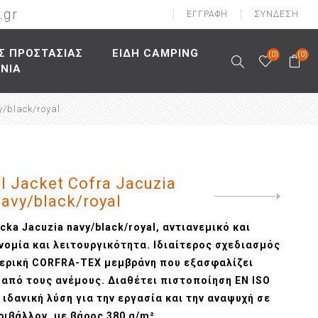
.gr
ΕΓΓΡΑΦΉ
ΣΎΝΔΕΣΗ
Σ ΠΡΟΣΤΑΣΙΑΣ
ΕΙΔΗ CAMPING
(0)
(0)
ΩΝΙΑ
y/black/royal
αλείας
ασίας
υτσιών
Κράνη
φαλείας
ασίας
σουάρ
Καπέλα
ς
λείας
σίας
αιρινές
νοής
είας
ρινές
ll Jacket Cofra Jacuzia
λής
ιών
avy/black/royal
Next
product
πτώση
ecka Jacuzia navy/black/royal, αντιανεμικό και
τίδα
νομία και λειτουργικότητα. Ιδιαίτερος σχεδιασμός
τερική CORFRA-TEX μεμβράνη που εξασφαλίζει
ες
από τους ανέμους. Διαθέτει πιστοποίηση EN ISO
 ιδανική λύση για την εργασία και την αναψυχή σε
ριβάλλον, με βάρος 380 g/m².