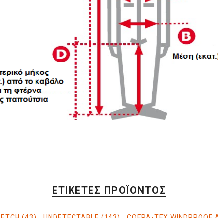
ΕΤΙΚΈΤΕΣ ΠΡΟΪΌΝΤΟΣ
RETCH
(43)
,
UNDETECTABLE
(143)
,
COFRA-TEX WINDPROOF 