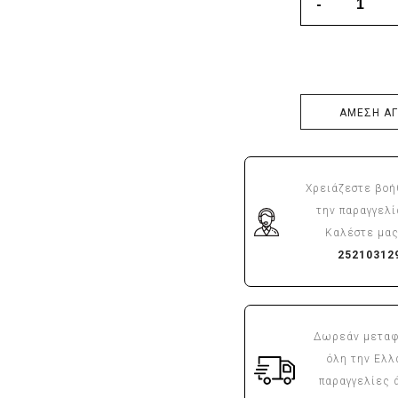
ΑΜΕΣΗ Α
Χρειάζεστε βοή
την παραγγελί
Καλέστε μας
25210312
Δωρεάν μεταφ
όλη την Ελλ
παραγγελίες 