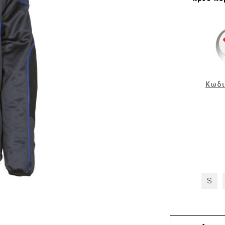
Φόρμες εργασίας
Σακάκια Εργασίας
Ρόμπες Εργασίας
Ισοθερμικά
Αξεσουάρ Ένδυσης
Κωδι
Εξοπλισμός μιας χρήσης
Είδη Εστίασης
S