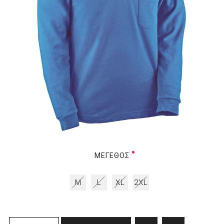
ΜΈΓΕΘΟΣ
M
L
XL
2XL