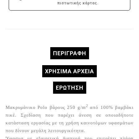
πιστωτικής κάρτας.
ΠΕΡΙΓΡΑΦΉ
ΧΡΗΣΙΜΑ ΑΡΧΕΙΑ
ΕΡΏΤΗΣΗ
2
Μακρυμάνικο Polo βάρους 250 g/m
από 100% βαμβάκι
πικέ. Σχεδίαση που παρέχει άνεση σε οποιαδήποτε
κατάσταση εργασίας με τη χρήση καινοτόμων υφασμάτων
που δίνουν μεγάλη λειτουργικότητα.
Ύφασμα με εξαιρετική διαπνοή που επιτρέπει πλήρη