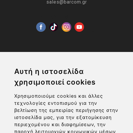
sales@barcom.gr
Η ΕΤΑΙΡΙΑ
Αυτή η ιστοσελίδα
χρησιμοποιεί cookies
ΧΡΗΣΙΜΑ LINKS
Χρησιμοποιούμε cookies και άλλες
ΠΛΗΡΟΦΟΡΙΕΣ ΧΡΗΣΤΗ
τεχνολογίες εντοπισμού για την
βελτίωση της εμπειρίας περιήγησης στην
ιστοσελίδα μας, για την εξατομίκευση
περιεχομένου και διαφημίσεων, την
παροχή λειτουργιών κοινωνικών μέσων