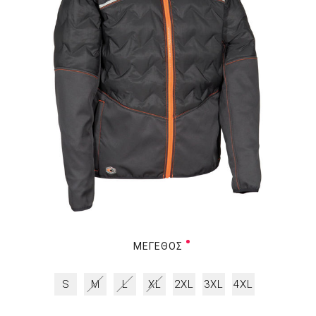
ΜΈΓΕΘΟΣ
S
M
L
XL
2XL
3XL
4XL