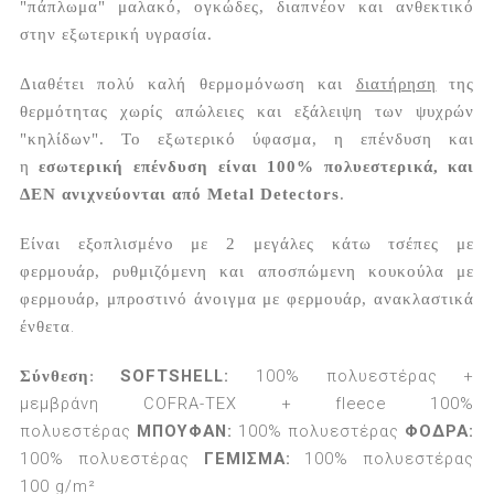
"πάπλωμα" μαλακό, ογκώδες, διαπνέον και ανθεκτικό
στην εξωτερική υγρασία.
Διαθέτει πολύ καλή θερμομόνωση και
διατήρηση
της
θερμότητας χωρίς απώλειες και εξάλειψη των ψυχρών
"κηλίδων". Το εξωτερικό ύφασμα, η επένδυση και
η
εσωτερική επένδυση είναι 100% πολυεστερικά, και
ΔΕΝ ανιχνεύονται από Metal Detectors
.
Είναι εξοπλισμένο με 2 μεγάλες κάτω τσέπες με
φερμουάρ, ρυθμιζόμενη και αποσπώμενη κουκούλα με
φερμουάρ, μπροστινό άνοιγμα με φερμουάρ, ανακλαστικά
ένθετα
.
SOFTSHELL:
100% πολυεστέρας +
Σύνθεση
:
μεμβράνη COFRA-TEX + fleece 100%
πολυεστέρας
ΜΠΟΥΦΑΝ:
100% πολυεστέρας
ΦΟΔΡΑ:
100% πολυεστέρας
ΓΕΜΙΣΜΑ:
100% πολυεστέρας
100 g/m²