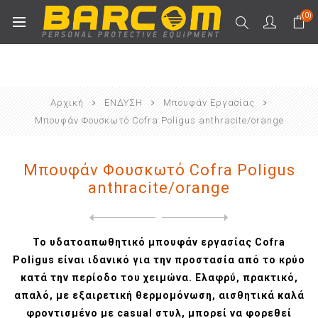
(0)
Αρχική
ΕΝΔΥΣΗ
Μπουφάν Εργασίας
Μπουφάν Φουσκωτό Cofra Poligus anthracite/orange
Μπουφάν Φουσκωτό Cofra Poligus
anthracite/orange
Next
product
Previous product
Μπουφάν ψύχους Cofra Vahrn ...
Το υδατοαπωθητικό μπουφάν εργασίας Cofra
Poligus είναι ιδανικό για την προστασία από το κρύο
κατά την περίοδο του χειμώνα. Ελαφρύ, πρακτικό,
απαλό, με εξαιρετική θερμομόνωση, αισθητικά καλά
φροντισμένο με casual στυλ, μπορεί να φορεθεί