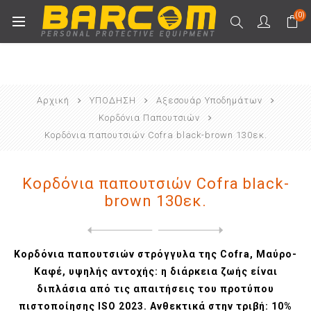
(0)
Αρχική
ΥΠΟΔΗΣΗ
Αξεσουάρ Υποδημάτων
Κορδόνια Παπουτσιών
Κορδόνια παπουτσιών Cofra black-brown 130εκ.
Κορδόνια παπουτσιών Cofra black-
brown 130εκ.
Next
product
Previous product
Κορδόνια παπουτσιών Cofra b...
Κορδόνια παπουτσιών στρόγγυλα της Cofra, Μαύρο-
Καφέ, υψηλής αντοχής: η διάρκεια ζωής είναι
διπλάσια από τις απαιτήσεις του προτύπου
πιστοποίησης ISO 2023. Ανθεκτικά στην τριβή: 10%