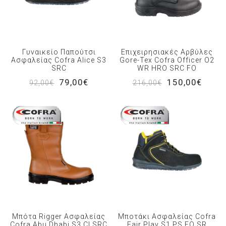
Γυναικείο Παπούτσι
Επιχειρησιακές Αρβύλες
Ασφαλείας Cofra Alice S3
Gore-Tex Cofra Officer O2
SRC
WR HRO SRC FO
79,00€
150,00€
92,00€
216,00€
Μπότα Rigger Ασφαλείας
Μποτάκι Ασφαλείας Cofra
Cofra Abu Dhabi S3 CI SRC
Fair Play S1 PS FO SR