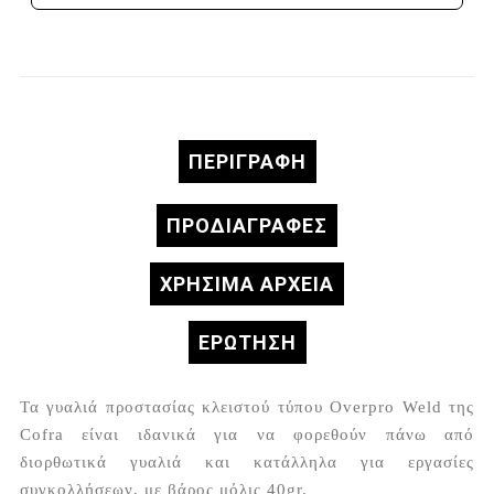
ΠΕΡΙΓΡΑΦΉ
ΠΡΟΔΙΑΓΡΑΦΈΣ
ΧΡΗΣΙΜΑ ΑΡΧΕΙΑ
ΕΡΏΤΗΣΗ
Τα γυαλιά προστασίας κλειστού τύπου Overpro Weld της
Cofra είναι ιδανικά για να φορεθούν πάνω από
διορθωτικά γυαλιά και κατάλληλα για εργασίες
συγκολλήσεων, με βάρος μόλις 40gr.