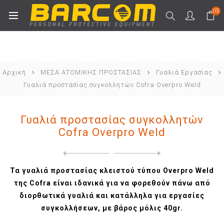
(0)
Αρχική
ΜΕΣΑ ΑΤΟΜΙΚΗΣ ΠΡΟΣΤΑΣΙΑΣ
Γυαλιά Εργασίας
Γυαλιά προστασίας συγκολλητών Cofra Overpro Weld
Γυαλιά προστασίας συγκολλητών
Cofra Overpro Weld
Next
product
Previous product
Γυαλιά προστασίας συγκολλητ...
Τα γυαλιά προστασίας κλειστού τύπου Overpro Weld
της Cofra είναι ιδανικά για να φορεθούν πάνω από
διορθωτικά γυαλιά και κατάλληλα για εργασίες
συγκολλήσεων, με βάρος μόλις 40gr.