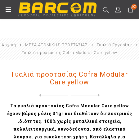
(0)
Αρχική
ΜΕΣΑ ΑΤΟΜΙΚΗΣ ΠΡΟΣΤΑΣΙΑΣ
Γυαλιά Εργασίας
Γυαλιά προστασίας Cofra Modular Care yellow
Γυαλιά προστασίας Cofra Modular
Care yellow
Next
product
Previous product
Γυαλιά προστασίας πολωτικά ...
Τα γυαλιά προστασίας Cofra Modular Care yellow
έχουν βάρος μόλις 31gr και διαθέτουν διηλεκτρικές
ιδιότητες. 100% χωρίς μεταλλικά στοιχεία,
πολυλειτουργικά, συνοδεύονται από ελαστικό
λουράκι για ευκολότερη χρήση. Κατάλληλα για