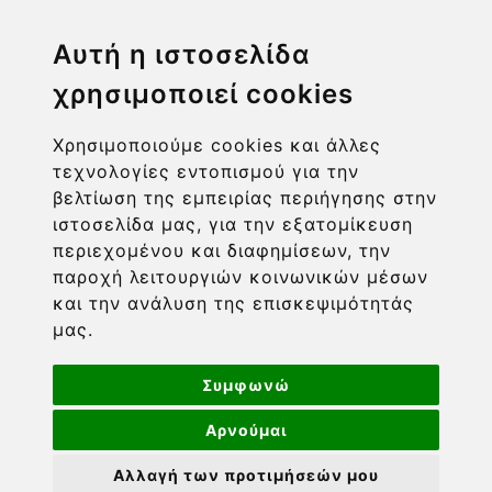
Η ΕΤΑΙΡΙΑ
Αυτή η ιστοσελίδα
χρησιμοποιεί cookies
ΧΡΗΣΙΜΑ LINKS
Χρησιμοποιούμε cookies και άλλες
ΠΛΗΡΟΦΟΡΙΕΣ ΧΡΗΣΤΗ
τεχνολογίες εντοπισμού για την
βελτίωση της εμπειρίας περιήγησης στην
ιστοσελίδα μας, για την εξατομίκευση
περιεχομένου και διαφημίσεων, την
παροχή λειτουργιών κοινωνικών μέσων
και την ανάλυση της επισκεψιμότητάς
μας.
Συμφωνώ
Αρνούμαι
Powered by nopCommerce
-
Developed by
Πνευματική ιδιοκτησία © 2026 Barcom. Διατηρούνται όλα
Αλλαγή των προτιμήσεών μου
τα πνευματικά δικαιώματα. Οι τιμές περιλαμβάνουν ΦΠΑ.