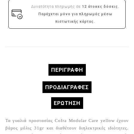
Δυνατότητα πληρωμής σε
12 άτοκες δόσεις.
Παρέχεται μόνο για πληρωμές μέσω
πιστωτικής κάρτας.
ΠΕΡΙΓΡΑΦΉ
ΠΡΟΔΙΑΓΡΑΦΈΣ
ΕΡΏΤΗΣΗ
Τα γυαλιά προστασίας Cofra Modular Care yellow έχουν
βάρος μόλις 31gr και διαθέτουν διηλεκτρικές ιδιότητες.