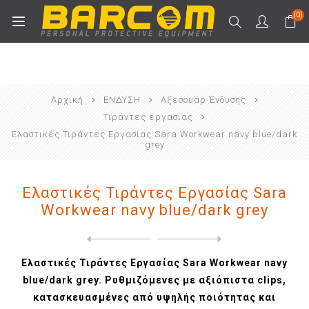
(0)
Αρχική
ΕΝΔΥΣΗ
Αξεσουάρ Ένδυσης
Τιράντες εργασίας
Ελαστικές Τιράντες Εργασίας Sara Workwear navy blue/dark
grey
Ελαστικές Τιράντες Εργασίας Sara
Workwear navy blue/dark grey
Next
product
Previous product
Ελαστικές Τιράντες Εργασίας...
Ελαστικές Τιράντες Εργασίας Sara Workwear navy
blue/dark grey. Ρυθμιζόμενες με αξιόπιστα clips,
κατασκευασμένες από υψηλής ποιότητας και