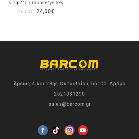
King 245 graphite/yellow
24,00€
28,00€
Άρεως 4 και 28ης Οκτωβρίου, 66100, Δράμα
2521031290
sales@barcom.gr