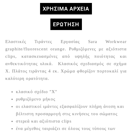
ΧΡΗΣΙΜΑ ΑΡΧΕΙΑ
ΕΡΏΤΗΣΗ
Ελαστικές Τιράντες Εργασίας Sara Workwear
graphite/fluorescent orange. Ρυθμιζόμενες με αξιόπιστα
clips, κατασκευασμένες από υψηλής ποιότητας και
ανθεκτικότητας υλικά. Κλασικός σχεδιασμός σε σχήμα
X. Πλάτος τιράντας 4 εκ. Χρώμα φθορίζον πορτοκαλί για
καλύτερη ορατότητα.
κλασικό σχέδιο "X"
ρυθμιζόμενο μήκος
οι ελαστικοί ιμάντες εξασφαλίζουν πλήρη άνεση και
βέλτιστη προσαρμογή στις κινήσεις του σώματος
στερεά και αξιόπιστα clips
ένα μέγεθος ταιριάζει σε όλους τους τύπους των