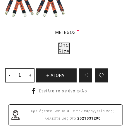
ΜΈΓΕΘΟΣ
One
Size
ΑΓΟΡΑ
Χρειάζεστε βοήθεια με την παραγγελία σας;
Καλέστε μας στο
2521031290