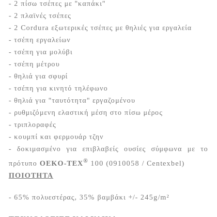
- 2 πίσω τσέπες με "καπάκι"
- 2 πλαϊνές τσέπες
- 2 Cordura εξωτερικές τσέπες με θηλιές για εργαλεία
- τσέπη εργαλείων
- τσέπη για μολύβι
- τσέπη μέτρου
- θηλιά για σφυρί
- τσέπη για κινητό τηλέφωνο
- θηλιά για "ταυτότητα" εργαζομένου
- ρυθμιζόμενη ελαστική μέση στο πίσω μέρος
- τριπλοραφές
- κουμπί και φερμουάρ τζην
- δοκιμασμένο για επιβλαβείς ουσίες σύμφωνα με το
®
πρότυπο
OEKO-TEX
100 (0910058 / Centexbel)
ΠΟΙΟΤΗΤΑ
- 65% πολυεστέρας, 35% βαμβάκι +/- 245g/m²