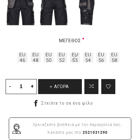
ΜΈΓΕΘΟΣ
EU
EU
EU
EU
EU
EU
EU
EU
46
48
50
52
53
54
56
58
ΑΓΟΡΑ
Χρειάζεστε βοήθεια με την παραγγελία σας;
Καλέστε μας στο
2521031290