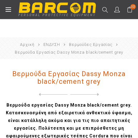
(0)
Αρχική
ΕΝΔΥΣΗ
Βερμούδες Εργασίας
Βερμούδα Εργασίας Dassy Monza black/cement grey
Βερμούδα Εργασίας Dassy Monza
black/cement grey
Next
product
Previous product
Βερμούδα Εργασίας Promacher...
Βερμούδα εργασίας Dassy Monza black/cement grey.
Κατασκευασμένη από εξαιρετικά ανθεκτικό ύφασμα,
είναι κατάλληλη ακόμα και για τις πιο απαιτητικές
εργασίες. Πολύτσεπη και με επιπρόσθετες μη
αφαιρούμενες εξωτερικές τσέπες Cordura που είναι