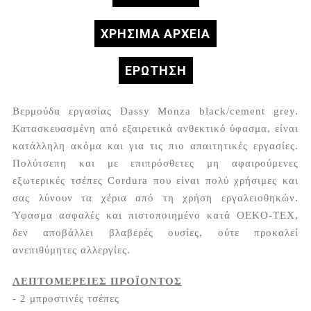
ΧΡΗΣΙΜΑ ΑΡΧΕΙΑ
ΕΡΏΤΗΣΗ
Βερμούδα εργασίας Dassy Monza black/cement grey.
Κατασκευασμένη από εξαιρετικά ανθεκτικό ύφασμα, είναι
κατάλληλη ακόμα και για τις πιο απαιτητικές εργασίες.
Πολύτσεπη και με επιπρόσθετες μη αφαιρούμενες
εξωτερικές τσέπες Cordura που είναι πολύ χρήσιμες και
σας λύνουν τα χέρια από τη χρήση εργαλειοθηκών.
Ύφασμα ασφαλές και πιστοποιημένο κατά OEKO-TEX,
δεν αποβάλλει βλαβερές ουσίες, ούτε προκαλεί
ανεπιθύμητες αλλεργίες.
ΛΕΠΤΟΜΕΡΕΙΕΣ ΠΡΟΪΟΝΤΟΣ
- 2 μπροστινές τσέπες