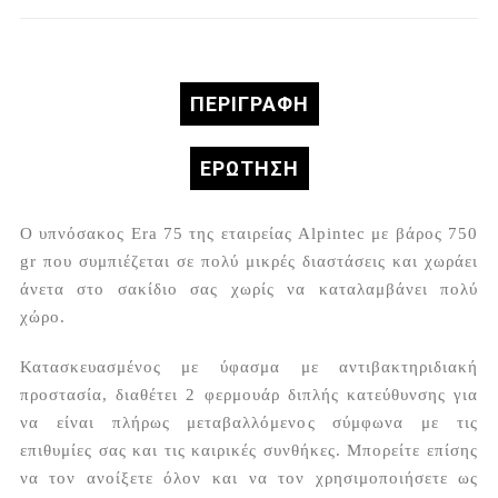
ΠΕΡΙΓΡΑΦΉ
ΕΡΏΤΗΣΗ
Ο υπνόσακος Era 75 της εταιρείας Alpintec με βάρος 750
gr που συμπιέζεται σε πολύ μικρές διαστάσεις και χωράει
άνετα στο σακίδιο σας χωρίς να καταλαμβάνει πολύ
χώρο.
Κατασκευασμένος με ύφασμα με αντιβακτηριδιακή
προστασία, διαθέτει 2 φερμουάρ διπλής κατεύθυνσης για
να είναι πλήρως μεταβαλλόμενος σύμφωνα με τις
επιθυμίες σας και τις καιρικές συνθήκες. Μπορείτε επίσης
να τον ανοίξετε όλον και να τον χρησιμοποιήσετε ως