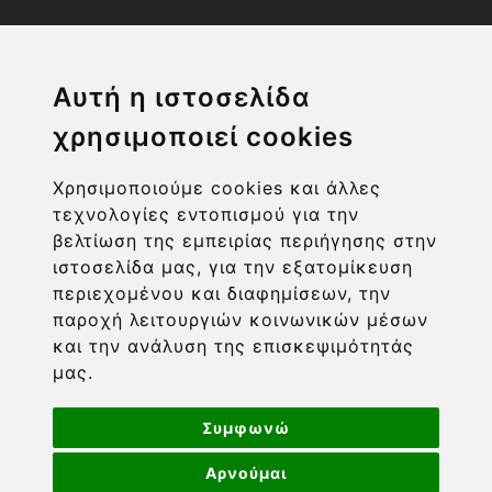
Η ΕΤΑΙΡΙΑ
Αυτή η ιστοσελίδα
χρησιμοποιεί cookies
ΧΡΗΣΙΜΑ LINKS
Χρησιμοποιούμε cookies και άλλες
ΠΛΗΡΟΦΟΡΙΕΣ ΧΡΗΣΤΗ
τεχνολογίες εντοπισμού για την
βελτίωση της εμπειρίας περιήγησης στην
ιστοσελίδα μας, για την εξατομίκευση
περιεχομένου και διαφημίσεων, την
παροχή λειτουργιών κοινωνικών μέσων
και την ανάλυση της επισκεψιμότητάς
μας.
Συμφωνώ
Αρνούμαι
Powered by nopCommerce
-
Developed by