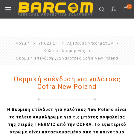
(0)
Αρχική
ΥΠΟΔΗΣΗ
Αξεσουάρ Υποδημάτων
Κάλτσες Χειμερινές
Θερμική επένδυση για γαλότσες Cofra New Poland
Θερμική επένδυση για γαλότσες
Cofra New Poland
Next
product
Previous product
Κάλτσες Θερμικές Μακριές Co...
Η θερμική επένδυση για γαλότσες New Poland είναι
το τέλειο συμπλήρωμα για τις μπότες ασφαλείας
της σειράς THERMIC από την COFRA. Το εξωτερικό
στρώμα είναι κατασκευασμένο από το καινοτόμο