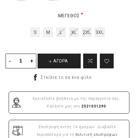
ΜΈΓΕΘΟΣ
S
M
L
XL
2XL
3XL
ΑΓΟΡΑ
Χρειάζεστε βοήθεια με την παραγγελία σας;
Καλέστε μας στο
2521031290
Επιστροφή εντός 14 ημερών. Διαβάστε
περισσότερα για τη
πολιτική επιστροφών