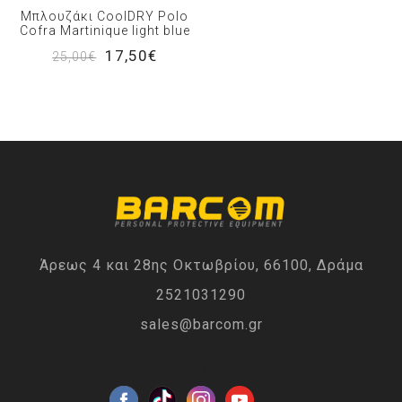
Μπλουζάκι CoolDRY Polo
Cofra Martinique light blue
17,50€
25,00€
Άρεως 4 και 28ης Οκτωβρίου, 66100, Δράμα
2521031290
sales@barcom.gr