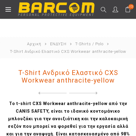
(0)
Αρχική
ΕΝΔΥΣΗ
T-Shirts / Polo
T-Shirt Ανδρικό Ελαστικό CXS Workwear anthracite-yellow
T-Shirt Ανδρικό Ελαστικό CXS
Workwear anthracite-yellow
Next
product
Previous product
T-Shirt Ανδρικό Ελαστικό CX...
Το t-shirt CXS Workwear anthracite-yellow από την
CANIS SAFETY, είναι το ιδανικό κοντομάνικο
μπλουζάκι για την ανοιξιάτικη και την καλοκαιρινή
σεζόν που μπορεί να φορεθεί για την εργασία αλλά
και για την αναψυχή. Είναι κατασκευασμένο από 98%