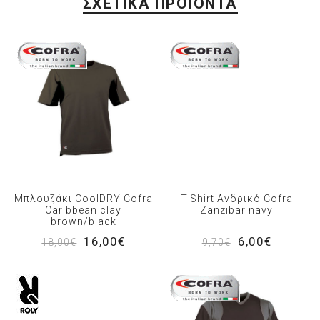
ΣΧΕΤΙΚΆ ΠΡΟΪΌΝΤΑ
Μπλουζάκι CoolDRY Cofra
T-Shirt Ανδρικό Cofra
Caribbean clay
Zanzibar navy
brown/black
16,00€
6,00€
18,00€
9,70€