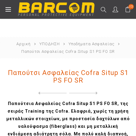
(0)
Αρχική
ΥΠΟΔΗΣΗ
Υποδήματα Ασφαλείας
Παπούτσι Ασφαλείας Cofra Situp S1 PS FO SR
Παπούτσι Ασφαλείας Cofra Situp S1
PS FO SR
Next
product
Previous product
Παπούτσια Ασφαλείας Cofra T...
Παπούτσια Ασφαλείας Cofra Situp S1 PS FO SR, της
σειράς Training της Cofra. Ελαφριά, χωρίς τη χρήση
μεταλλικών στοιχείων, με προστασία δαχτύλων από
υαλούφασμα (fiberglass) και μη μεταλλική
ενδιάμεση αδιάτρητη σόλα. Με πολύ καλή διαπνοή,