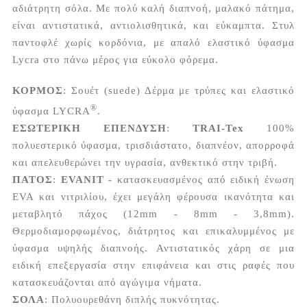
αδιάτρητη σόλα. Με πολύ καλή διαπνοή, μαλακό πάτημα,
είναι αντιστατικά, αντιολισθητικά, και εύκαμπτα. Στυλ
παντοφλέ χωρίς κορδόνια, με απαλό ελαστικό ύφασμα
Lycra στο πάνω μέρος για εύκολο φόρεμα.
ΚΟΡΜΟΣ
: Σουέτ (suede) Δέρμα με τρύπες και ελαστικό
®
ύφασμα LYCRA
.
ΕΣΩΤΕΡΙΚΗ ΕΠΕΝΔΥΣΗ
:
TRAI-Tex
100%
πολυεστερικό ύφασμα, τρισδιάστατο, διαπνέον, απορροφά
και απελευθερώνει την υγρασία, ανθεκτικό στην τριβή.
ΠΑΤΟΣ
:
EVANIT -
κατασκευασμένος από ειδική ένωση
EVA και νιτριλίου, έχει μεγάλη φέρουσα ικανότητα και
μεταβλητό πάχος (12mm - 8mm - 3,8mm).
Θερμοδιαμορφωμένος, διάτρητος και επικαλυμμένος με
ύφασμα υψηλής διαπνοής. Αντιστατικός χάρη σε μια
ειδική επεξεργασία στην επιφάνεια και στις ραφές που
κατασκευάζονται από αγώγιμα νήματα
.
ΣΟΛΑ
: Πολυουρεθάνη διπλής πυκνότητας.