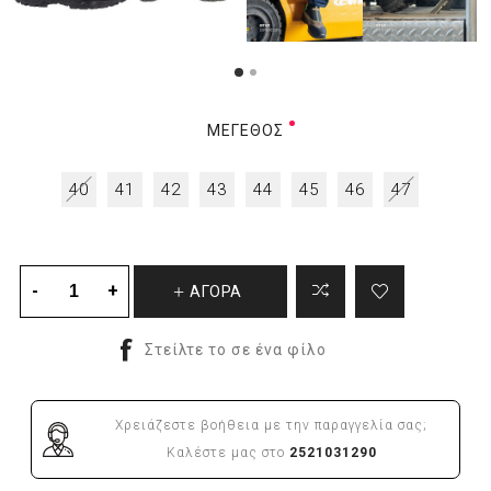
ΜΈΓΕΘΟΣ
40
41
42
43
44
45
46
47
ΑΓΟΡΑ
Χρειάζεστε βοήθεια με την παραγγελία σας;
Καλέστε μας στο
2521031290