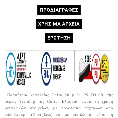
ΠΡΟΔΙΑΓΡΑΦΈΣ
ΧΡΗΣΙΜΑ ΑΡΧΕΙΑ
ΕΡΏΤΗΣΗ
Παπούτσια Ασφαλείας Cofra Situp S1 PS FO SR, της
σειράς Training της Cofra. Ελαφριά, χωρίς τη χρήση
μεταλλικών στοιχείων, με προστασία δαχτύλων από
υαλούφασμα (fiberglass) και μη μεταλλική ενδιάμεση