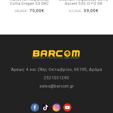
Cofra Cregan S3 SRC
Ascent S3S CI FO SR
75,00€
59,00€
98,80€
67,00€
Άρεως 4 και 28ης Οκτωβρίου, 66100, Δράμα
2521031290
sales@barcom.gr