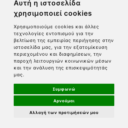
Αυτή η ιστοσελίδα
χρησιμοποιεί cookies
ΧΡΗΣΙΜΑ LINKS
Χρησιμοποιούμε cookies και άλλες
ΠΛΗΡΟΦΟΡΙΕΣ ΧΡΗΣΤΗ
τεχνολογίες εντοπισμού για την
βελτίωση της εμπειρίας περιήγησης στην
ιστοσελίδα μας, για την εξατομίκευση
περιεχομένου και διαφημίσεων, την
παροχή λειτουργιών κοινωνικών μέσων
και την ανάλυση της επισκεψιμότητάς
μας.
Συμφωνώ
Αρνούμαι
Powered by nopCommerce
-
Developed by
Πνευματική ιδιοκτησία © 2026 Barcom. Διατηρούνται όλα
Αλλαγή των προτιμήσεών μου
τα πνευματικά δικαιώματα. Οι τιμές περιλαμβάνουν ΦΠΑ.
ΑΜΕΣΗ ΑΓΟΡΑ