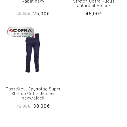
Rabat navy
Stretch Cofra Kudus
anthracite/black
25,00€
45,00€
30,80€
Παντελόνι Εργασίας Super
Stretch Cofra Jember
navy/black
38,00€
42,00€