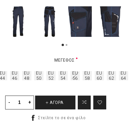
ΜΈΓΕΘΟΣ
EU
EU
EU
EU
EU
EU
EU
EU
EU
EU
EU
44
46
48
50
52
54
56
58
60
62
64
ΑΓΟΡΑ