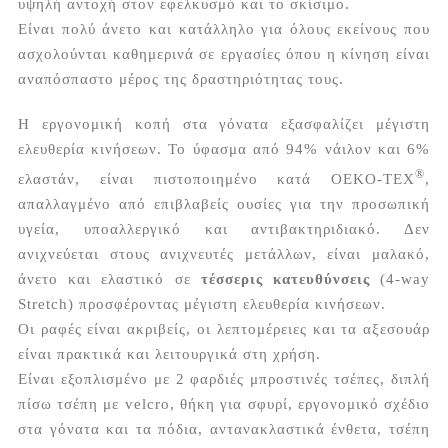
υψηλή αντοχή στον εφελκυσμό και το σκίσιμο.
Είναι πολύ άνετο και κατάλληλο για όλους εκείνους που
ασχολούνται καθημερινά σε εργασίες όπου η κίνηση είναι
αναπόσπαστο μέρος της δραστηριότητας τους.
Η εργονομική κοπή στα γόνατα εξασφαλίζει μέγιστη
ελευθερία κινήσεων. Το ύφασμα από 94% νάιλον και 6%
®
ελαστάν, είναι πιστοποιημένο κατά OEKO-TEX
,
απαλλαγμένο από επιβλαβείς ουσίες για την προσωπική
υγεία, υποαλλεργικό και αντιβακτηριδιακό. Δεν
ανιχνεύεται στους ανιχνευτές μετάλλων, είναι μαλακό,
άνετο και ελαστικό σε
τέσσερις κατευθύνσεις
(4-way
Stretch) προσφέροντας μέγιστη ελευθερία κινήσεων.
Οι ραφές είναι ακριβείς, οι λεπτομέρειες και τα αξεσουάρ
είναι πρακτικά και λειτουργικά στη χρήση.
Είναι εξοπλισμένο με 2 φαρδιές μπροστινές τσέπες, διπλή
πίσω τσέπη με velcro, θήκη για σφυρί, εργονομικό σχέδιο
στα γόνατα και τα πόδια, αντανακλαστικά ένθετα, τσέπη