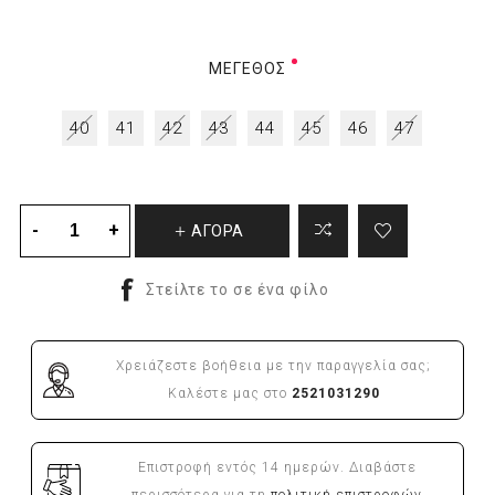
ΜΈΓΕΘΟΣ
40
41
42
43
44
45
46
47
ΑΓΟΡΑ
Χρειάζεστε βοήθεια με την παραγγελία σας;
Καλέστε μας στο
2521031290
Επιστροφή εντός 14 ημερών. Διαβάστε
περισσότερα για τη
πολιτική επιστροφών