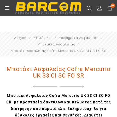
(0)
Αρχική
ΥΠΟΔΗΣΗ
Υποδήματα Ασφαλείας
Μποτάκια Ασφαλείας
Μποτάκι Ασφαλείας Cofra Mercurio UK S3 CI SC FO SR
Μποτάκι Ασφαλείας Cofra Mercurio
UK S3 CI SC FO SR
Next
product
Previous product
Μποτάκι Ασφαλείας Cofra New...
Μποτάκι Ασφαλείας Cofra Mercurio UK S3 CI SC FO
SR, με προστασία δακτύλων και πέλματος κατά της
διάτρησης από καρφιά κλπ. Σκληροτράχηλο για
δύσκολες εργασίες και συνθήκες. Διαθέτει