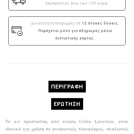
παραγγελίες άνω των 150 ευρώ
Δυνατότητα πληρωμής σε
12 άτοκες δόσεις.
Παρέχεται μόνο για πληρωμές μέσω
πιστωτικής κάρτας.
ΠΕΡΙΓΡΑΦΉ
ΕΡΏΤΗΣΗ
Το κιτ προστασίας από πτώση Cofra Laverton, είναι
ιδανικό για χρήση σε ανυψωτικές πλατφόρμες, σκαλωσιές