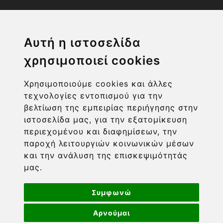
Η ΕΤΑΙΡΙΑ
Αυτή η ιστοσελίδα
χρησιμοποιεί cookies
ΧΡΗΣΙΜΑ LINKS
Χρησιμοποιούμε cookies και άλλες
ΠΛΗΡΟΦΟΡΙΕΣ ΧΡΗΣΤΗ
τεχνολογίες εντοπισμού για την
βελτίωση της εμπειρίας περιήγησης στην
ιστοσελίδα μας, για την εξατομίκευση
περιεχομένου και διαφημίσεων, την
παροχή λειτουργιών κοινωνικών μέσων
και την ανάλυση της επισκεψιμότητάς
μας.
Συμφωνώ
Αρνούμαι
Powered by nopCommerce
-
Developed by