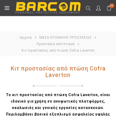
(0)
Αρχική
ΜΕΣΑ ΑΤΟΜΙΚΗΣ ΠΡΟΣΤΑΣΙΑΣ
Προστασία από πτώση
Κιτ προστασίας από πτώση Cofra Laverton
Κιτ προστασίας από πτώση Cofra
Laverton
Next
product
Previous product
Σχοινί ασφαλείας με ενσωματ...
Το κιτ προστασίας από πτώση Cofra Laverton, είναι
ιδανικό για χρήση σε ανυψωτικές πλατφόρμες,
σκαλωσιές και γενικές εργασίες κατασκευών.
Περιλαμβάνει βασικό εξοπλισμό ασφαλείας υψηλής