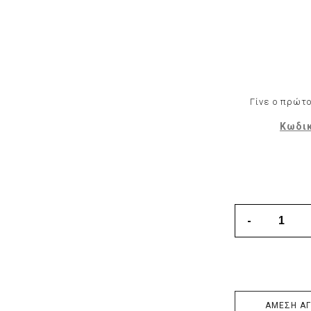
Φόρμες εργασίας
Σακάκια Εργασίας
Ρόμπες Εργασίας
Ισοθερμικά
Γίνε ο πρώτο
Αξεσουάρ Ένδυσης
Κωδικ
Εξοπλισμός μιας χρήσης
Είδη Εστίασης
ΑΜΕΣΗ Α