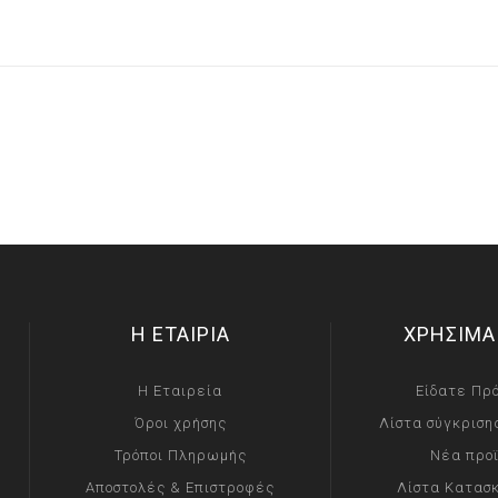
Η ΕΤΑΙΡΙΑ
ΧΡΗΣΙΜΑ
Η Εταιρεία
Είδατε Πρ
Όροι χρήσης
Λίστα σύγκριση
Τρόποι Πληρωμής
Νέα προ
Αποστολές & Επιστροφές
Λίστα Κατασ