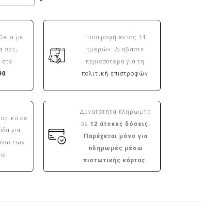
θεια με
Επιστροφή εντός 14
α σας;
ημερών. Διαβάστε
 στο
περισσότερα για τη
90
πολιτική επιστροφών
Δυνατότητα πληρωμής
ορικά σε
σε
12 άτοκες δόσεις.
άδα για
Παρέχεται μόνο για
άνω των
πληρωμές μέσω
ρώ
πιστωτικής κάρτας.