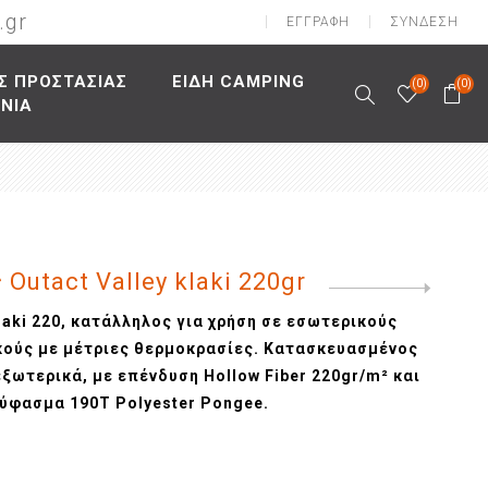
.gr
ΕΓΓΡΑΦΉ
ΣΎΝΔΕΣΗ
Σ ΠΡΟΣΤΑΣΙΑΣ
ΕΙΔΗ CAMPING
(0)
(0)
ΩΝΙΑ
αλείας
ασίας
υτσιών
Κράνη
φαλείας
ασίας
σουάρ
Καπέλα
ς
λείας
σίας
αιρινές
νοής
είας
ρινές
Outact Valley klaki 220gr
Next
product
λής
ιών
laki 220, κατάλληλος για χρήση σε εσωτερικούς
πτώση
κούς με μέτριες θερμοκρασίες. Κατασκευασμένος
τίδα
ξωτερικά, με επένδυση Hollow Fiber 220gr/m² και
ύφασμα 190Τ Polyester Pongee.
ες