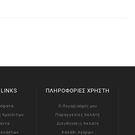
 LINKS
ΠΛΗΡΟΦΟΡΙΕΣ ΧΡΗΣΤΗ
όσφατα
Ο Λογαριασμός μου
ς προϊόντων
Παραγγελίες πελάτη
ϊόντα
Διευθύνσεις πελάτη
κευαστών
Καλάθι Αγορών