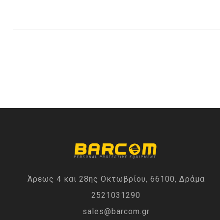
Άρεως 4 και 28ης Οκτωβρίου, 66100, Δράμα
2521031290
sales@barcom.gr