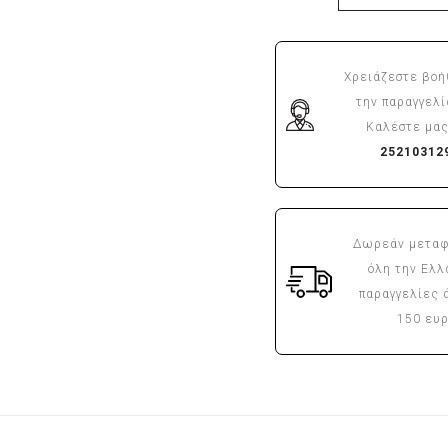
Χρειάζεστε βοή
την παραγγελί
Καλέστε μας
25210312
Δωρεάν μεταφ
όλη την Ελλ
παραγγελίες 
150 ευ