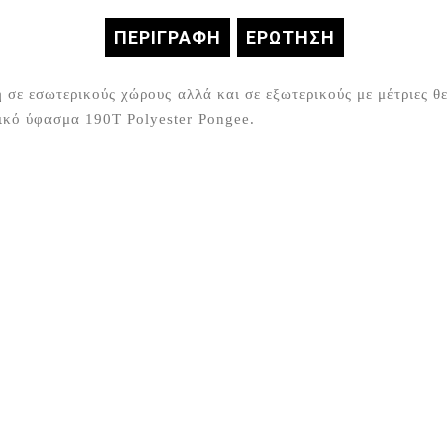
ΠΕΡΙΓΡΑΦΉ
ΕΡΏΤΗΣΗ
η σε εσωτερικούς χώρους αλλά και σε εξωτερικούς με μέτριες 
ρικό ύφασμα 190Τ Polyester Pongee.