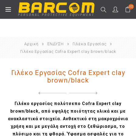
(0)
Αρχική
ΕΝΔΥΣΗ
Γιλέκα Εργασίας
Γιλέκο Εργασίας Cofra Expert clay brown/black
Γιλέκο Εργασίας Cofra Expert clay
brown/black
Next
product
Previous product
Γιλέκο fleece CXS Utah navy...
Γιλέκο εργασίας πολύτσεπο Cofra Expert clay
brown/black, από υψηλής ποιότητας υλικά και με
ανακλαστικά στοιχεία. Ανθεκτικό στη μακροχρόνια
χρήση και με μεγάλη αντοχή στο ξεθώριασμα, το
πλύσιμο και τη φθορά. Ύφασμα ασφαλές για το