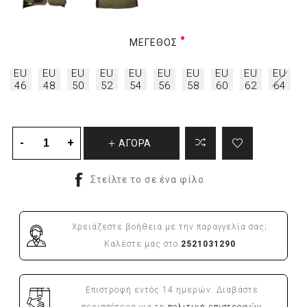
ΜΈΓΕΘΟΣ
EU
EU
EU
EU
EU
EU
EU
EU
EU
EU
46
48
50
52
54
56
58
60
62
64
ΑΓΟΡΑ
Χρειάζεστε βοήθεια με την παραγγελία σας;
Καλέστε μας στο
2521031290
Επιστροφή εντός 14 ημερών. Διαβάστε
περισσότερα για τη
πολιτική επιστροφών