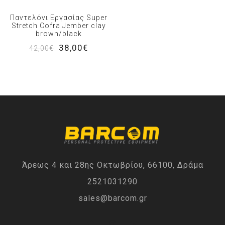
Παντελόνι Εργασίας Super
Stretch Cofra Jember clay
brown/black
38,00€
42,00€
Άρεως 4 και 28ης Οκτωβρίου, 66100, Δράμα
2521031290
sales@barcom.gr