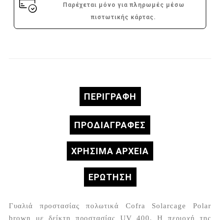
Παρέχεται μόνο για πληρωμές μέσω
πιστωτικής κάρτας.
ΠΕΡΙΓΡΑΦΉ
ΠΡΟΔΙΑΓΡΑΦΈΣ
ΧΡΗΣΙΜΑ ΑΡΧΕΙΑ
ΕΡΏΤΗΣΗ
Γυαλιά προστασίας πολωτικά Cofra Solarcage Polar
brown με δείκτη προστασίας UV 400. Η περιοχή της