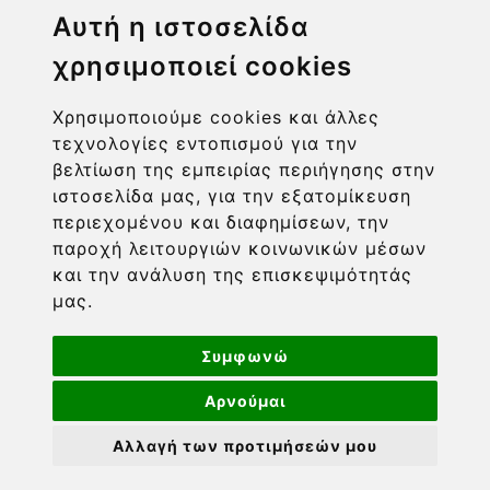
Η ΕΤΑΙΡΙΑ
Αυτή η ιστοσελίδα
χρησιμοποιεί cookies
ΧΡΗΣΙΜΑ LINKS
Χρησιμοποιούμε cookies και άλλες
ΠΛΗΡΟΦΟΡΙΕΣ ΧΡΗΣΤΗ
τεχνολογίες εντοπισμού για την
βελτίωση της εμπειρίας περιήγησης στην
ιστοσελίδα μας, για την εξατομίκευση
περιεχομένου και διαφημίσεων, την
παροχή λειτουργιών κοινωνικών μέσων
και την ανάλυση της επισκεψιμότητάς
μας.
Συμφωνώ
Αρνούμαι
Powered by nopCommerce
-
Developed by
Πνευματική ιδιοκτησία © 2026 Barcom. Διατηρούνται όλα
Αλλαγή των προτιμήσεών μου
τα πνευματικά δικαιώματα. Οι τιμές περιλαμβάνουν ΦΠΑ.