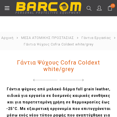
(0)
Αρχική
ΜΕΣΑ ΑΤΟΜΙΚΗΣ ΠΡΟΣΤΑΣΙΑΣ
Γάντια Εργασίας
Γάντια Ψύχους Cofra Coldext white/grey
Γάντια Ψύχους Cofra Coldext
white/grey
Next
product
Previous product
Γάντια Ψύχους Cofra Freezin...
Γάντια ψύχους από μαλακό δέρμα full grain leather,
ειδικά για εργασία σε δυσμενές καιρικές συνθήκες
και για παρατεταμένη χρήση σε θερμοκρασίες έως
-25°C. Με εξαιρετική εργονομία που επιτυγχάνεται
μέσω ενός νέου τύπου ραφής που αναπτύχθηκε για