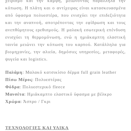
χειρισμό και την κάμψη, μειώνοντας παράλληλα την
κόπωση. Η πλάτη και ο αντίχειρας είναι κατασκευασμένα
από ύφασμα πολυεστέρα, που ενισχύει την επιδεξιότητα
και την αναπνοή, αποτρέποντας την εφίδρωση και τους
ανεπθύμητους ερεθισμούς. Η μαλακή εσωτερική επένδυση
ενισχύει τη θερμομόνωση, ενώ η ημιάκαμπτη ελαστική
ταινία μειώνει την κόπωση του καρπού. Κατάλληλα για
βιομηχανίες, την αλιεία, δημόσιες υπηρεσίες, μεταφορές,
ψυγεία και logistics.
Παλάμη
: Μαλακό κατσικίσιο δέρμα full grain leather
Πίσω Μέρος
: Πολυεστέρας
Φόδρα
: Πολυεστερικό fleece
Μανσέτα
: Ημιάκαμπτο ελαστικό ύφασμα με βέλκρο
Χρώμα
: Άσπρο / Γκρι
ΤΕΧΝΟΛΟΓΙΕΣ ΚΑΙ ΥΛΙΚΑ