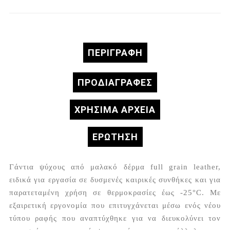
ΠΕΡΙΓΡΑΦΉ
ΠΡΟΔΙΑΓΡΑΦΈΣ
ΧΡΗΣΙΜΑ ΑΡΧΕΙΑ
ΕΡΏΤΗΣΗ
Γάντια ψύχους από μαλακό δέρμα full grain leather,
ειδικά για εργασία σε δυσμενές καιρικές συνθήκες και για
παρατεταμένη χρήση σε θερμοκρασίες έως -25°C. Με
εξαιρετική εργονομία που επιτυγχάνεται μέσω ενός νέου
τύπου ραφής που αναπτύχθηκε για να διευκολύνει τον