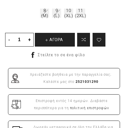
8
9
10
11
(M)
(L)
(XL)
(2XL)
ΑΓΟΡΑ
Χρειάζεστε βοήθεια με την παραγγελία σας;
Καλέστε μας στο
2521031290
Επιστροφή εντός 14 ημερών. Διαβάστε
περισσότερα για τη
πολιτική επιστροφών
Δωρεάν μεταφορικά σε όλη την Ελλάδα για