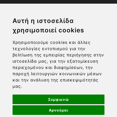
Η ΕΤΑΙΡΙΑ
Αυτή η ιστοσελίδα
χρησιμοποιεί cookies
ΧΡΗΣΙΜΑ LINKS
Χρησιμοποιούμε cookies και άλλες
ΠΛΗΡΟΦΟΡΙΕΣ ΧΡΗΣΤΗ
τεχνολογίες εντοπισμού για την
βελτίωση της εμπειρίας περιήγησης στην
ιστοσελίδα μας, για την εξατομίκευση
περιεχομένου και διαφημίσεων, την
παροχή λειτουργιών κοινωνικών μέσων
και την ανάλυση της επισκεψιμότητάς
μας.
Συμφωνώ
Αρνούμαι
Powered by nopCommerce
-
Developed by