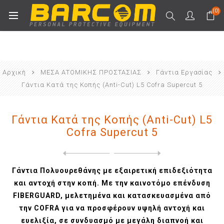
(0)
Αρχική
ΜΕΣΑ ΑΤΟΜΙΚΗΣ ΠΡΟΣΤΑΣΙΑΣ
Γάντια Εργασίας
Γάντια Κατά της Κοπής (Anti-Cut) L5 Cofra Supercut 5
Γάντια Κατά της Κοπής (Anti-Cut) L5
Cofra Supercut 5
Next
product
Previous product
Γάντια Κατά της Κοπής (Anti...
Γάντια Πολυουρεθάνης με εξαιρετική επιδεξιότητα
και αντοχή στην κοπή. Με την καινοτόμο επένδυση
FIBERGUARD, μελετημένα και κατασκευασμένα από
την COFRA για να προσφέρουν υψηλή αντοχή και
ευελιξία, σε συνδυασμό με μεγάλη διαπνοή και