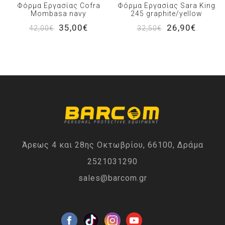
Φόρμα Εργασίας Cofra
Φόρμα Εργασίας Sara King
Mombasa navy
245 graphite/yellow
35,00€
26,90€
42,00€
32,50€
Άρεως 4 και 28ης Οκτωβρίου, 66100, Δράμα
2521031290
sales@barcom.gr