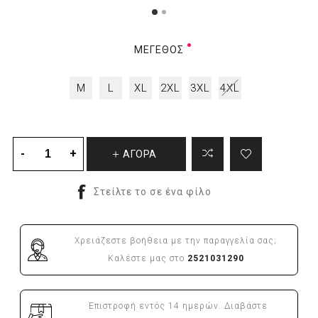
ΜΈΓΕΘΟΣ
M
L
XL
2XL
3XL
4XL
ΑΓΟΡΑ
Χρειάζεστε βοήθεια με την παραγγελία σας;
Καλέστε μας στο
2521031290
Επιστροφή εντός 14 ημερών. Διαβάστε