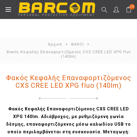
(0)
Αρχική
ΦΑΚΟΙ
Φακός Κεφαλής Επαναφορτιζόμενος CXS CREE LED XPG fluo
(140lm)
Φακός Κεφαλής Επαναφορτιζόμενος
CXS CREE LED XPG fluo (140lm)
Next
product
Previous product
Γυαλιά Εργασίας με ενσωματω...
Φακός Κεφαλής Επαναφορτιζόμενος CXS CREE LED
XPG 140lm. Αδιάβροχος, με ρυθμιζόμενη γωνία
δέσμης, επαναφορτιζόμενος μέσω καλωδίου USB το
οποίο περιλαμβάνεται στη συσκευασία. Μεταγωγή: