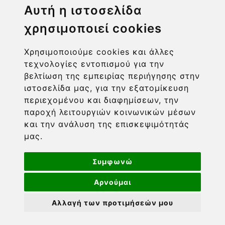
Αυτή η ιστοσελίδα
Η ΕΤΑΙΡΙΑ
χρησιμοποιεί cookies
ΧΡΗΣΙΜΑ LINKS
Χρησιμοποιούμε cookies και άλλες
τεχνολογίες εντοπισμού για την
ΠΛΗΡΟΦΟΡΙΕΣ ΧΡΗΣΤΗ
βελτίωση της εμπειρίας περιήγησης στην
ιστοσελίδα μας, για την εξατομίκευση
περιεχομένου και διαφημίσεων, την
παροχή λειτουργιών κοινωνικών μέσων
και την ανάλυση της επισκεψιμότητάς
μας.
Συμφωνώ
Αρνούμαι
Αλλαγή των προτιμήσεών μου
Powered by nopCommerce
-
Developed by
Πνευματική ιδιοκτησία © 2026 Barcom. Διατηρούνται όλα
τα πνευματικά δικαιώματα. Οι τιμές περιλαμβάνουν ΦΠΑ.