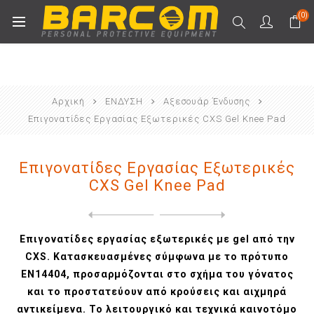
(0)
Αρχική
ΕΝΔΥΣΗ
Αξεσουάρ Ένδυσης
Επιγονατίδες Εργασίας Εξωτερικές CXS Gel Knee Pad
Επιγονατίδες Εργασίας Εξωτερικές
CXS Gel Knee Pad
Next
product
Previous product
Επιγονατίδες Εργασίας Εσωτε...
Επιγονατίδες εργασίας εξωτερικές με gel από την
CXS. Κατασκευασμένες σύμφωνα με το πρότυπο
EN14404, προσαρμόζονται στο σχήμα του γόνατος
και το προστατεύουν από κρούσεις και αιχμηρά
αντικείμενα. Το λειτουργικό και τεχνικά καινοτόμο