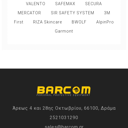
VALENTO
SAFEMAX
SECURA
MERCATOR
SIR SAFETY SYSTEM
3M
First
RIZA Skincare
BWOLF
AlpinPro
Garmont
Άρεως 4 και 28ης Οκτωβρίου, 66100, Δράμα
2521031290
sales@barcom.gr