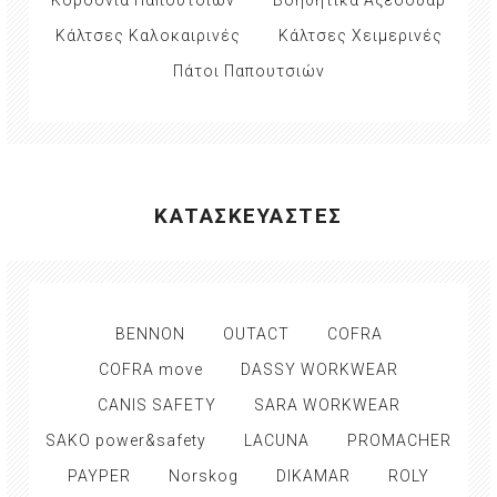
Κορδόνια Παπουτσιών
Βοηθητικά Αξεσουάρ
Κάλτσες Καλοκαιρινές
Κάλτσες Χειμερινές
Πάτοι Παπουτσιών
ΚΑΤΑΣΚΕΥΑΣΤΕΣ
BENNON
OUTACT
COFRA
COFRA move
DASSY WORKWEAR
CANIS SAFETY
SARA WORKWEAR
SAKO power&safety
LACUNA
PROMACHER
PAYPER
Norskog
DIKAMAR
ROLY