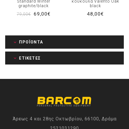
Standard Winter
κουκούλα Valento Oak
graphite/black
black
69,00€
48,00€
79,00€
ΠΡΟΪΌΝΤΑ
ΕΤΙΚΈΤΕΣ
Άρεως 4 και 28ης Οκτωβρίου, 66100, Δράμα
2521031290